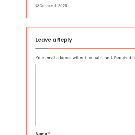
October 4, 2025
Leave a Reply
Your email address will not be published.
Required f
C
o
m
m
e
n
t
*
Name
*