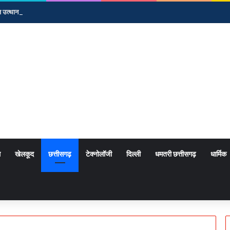
त्थान दोनों हमारी प्राथमिकता- रेणुका सिंह*
म
खेलकूद
छत्तीसगढ़
टेक्नोलॉजी
दिल्ली
धमतरी छत्तीसगढ़
धार्मिक