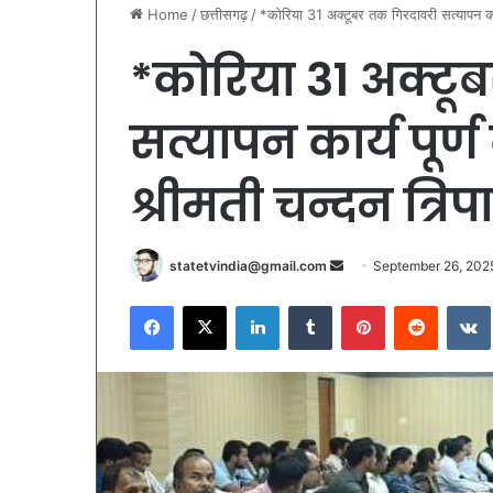
Home
/
छत्तीसगढ़
/
*कोरिया 31 अक्टूबर तक गिरदावरी सत्यापन कार्
*कोरिया 31 अक्टू
सत्यापन कार्य पूर्
श्रीमती चन्दन त्रिप
Send
statetvindia@gmail.com
September 26, 202
an
Facebook
X
LinkedIn
Tumblr
Pinterest
Reddit
email