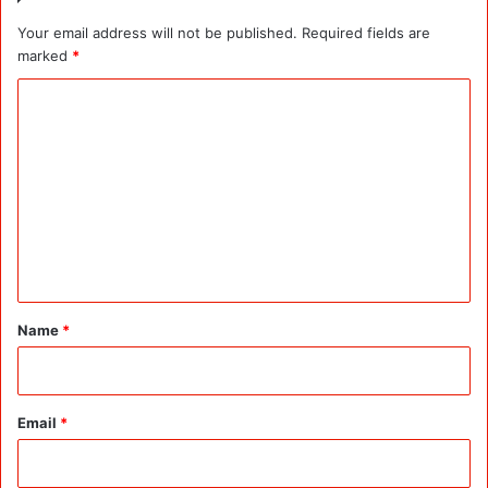
Your email address will not be published.
Required fields are
marked
*
C
o
m
m
e
n
t
*
Name
*
Email
*